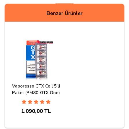
Yorumlar
Benzer Ürünler
Uğur
08/09/2023
acaba kaç saat yada dakika şarj etmemiz gerekiyor
Cevap:
Merhaba ürünleri bilgisayar yada
powerbank ile 2-3 saat kadar şarj edebilirsiniz
Vaporesso GTX Coil 5'li
Paket (PM80-GTX One)
Opızhan
29/08/2023
Merhaba bir sorum olucak ürünü nasıl ve nereden şarz
1.090,00 TL
edeceğiz