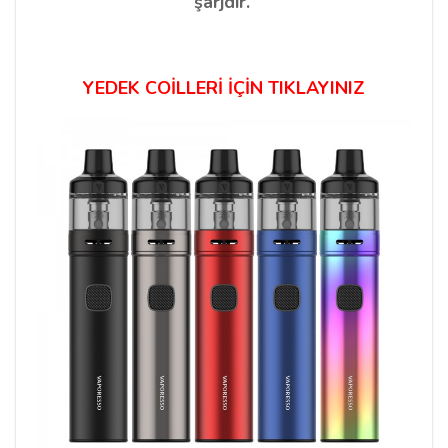
şarjdır.
YEDEK COİLLERİ İÇİN TIKLAYINIZ