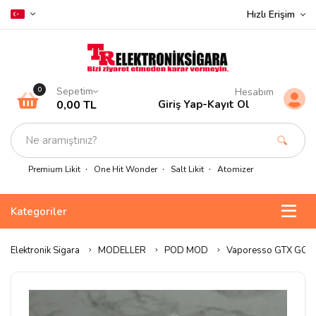
Hızlı Erişim
Sepetim
0
Hesabım
0,00 TL
Giriş Yap
-
Kayıt Ol
Premium Likit
One Hit Wonder
Salt Likit
Atomizer
Kategoriler
Elektronik Sigara
MODELLER
POD MOD
Vaporesso GTX GO 