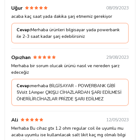
Uğur
08/09/2023
acaba kaç saat yada dakika şarj etmemiz gerekiyor
Cevap:
Merhaba ürünleri bilgisayar yada powerbank
ile 2-3 saat kadar şarj edebilirsiniz
Opızhan
29/08/2023
Merhaba bir sorum olucak ürünü nasıl ve nereden şarz
edeceğiz
Cevap:
merhaba BİLGİSAYAR - POWERBANK GİBİ
5Volt 1Amper ÇIKIŞLI CİHAZLARDAN ŞARJ EDİLMESİ
ÖNERİLİR.CİHAZLAR PRİZDE ŞARJ EDİLMEZ
Ali
12/05/2023
Merhaba Bu cihaz gtx 1.2 ohm regular coil ile uyumlu mu
acaba uyumlu ise kullanılacak salt likit kaç mg olmalı bilgi