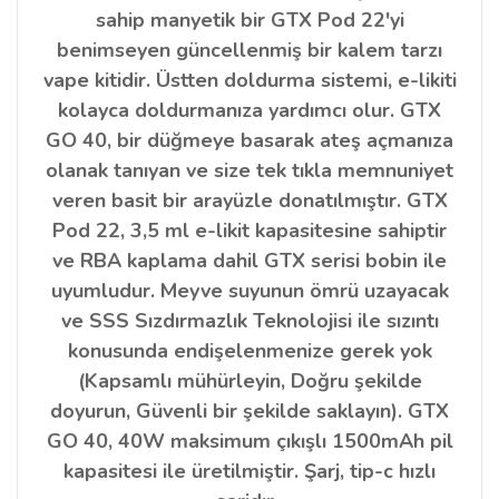
sahip manyetik bir GTX Pod 22'yi
benimseyen güncellenmiş bir kalem tarzı
vape kitidir. Üstten doldurma sistemi, e-likiti
kolayca doldurmanıza yardımcı olur. GTX
GO 40, bir düğmeye basarak ateş açmanıza
olanak tanıyan ve size tek tıkla memnuniyet
veren basit bir arayüzle donatılmıştır. GTX
Pod 22, 3,5 ml e-likit kapasitesine sahiptir
ve RBA kaplama dahil GTX serisi bobin ile
uyumludur. Meyve suyunun ömrü uzayacak
ve SSS Sızdırmazlık Teknolojisi ile sızıntı
konusunda endişelenmenize gerek yok
(Kapsamlı mühürleyin, Doğru şekilde
doyurun, Güvenli bir şekilde saklayın). GTX
GO 40, 40W maksimum çıkışlı 1500mAh pil
kapasitesi ile üretilmiştir. Şarj, tip-c hızlı