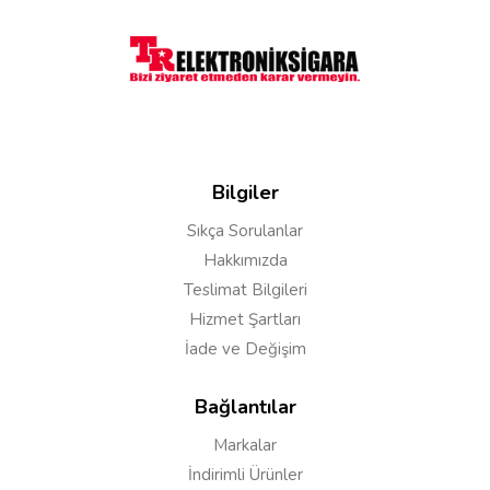
Vapresso veko öne plus a uyarmk 4 ml
Cevap:
Merhaba hayır uymaz ürün swag rba coil
için uygun cihazınıza uymaz
Bilgiler
Sıkça Sorulanlar
Enes
23/10/2021
Hakkımızda
Teslimat Bilgileri
Merhaba swag 2 cihazı için bu cam uygunmudur.
Hizmet Şartları
İade ve Değişim
Cevap:
Merhaba uymaz uygun cam stoklarımızda
Bağlantılar
bulunmamakta
Markalar
İndirimli Ürünler