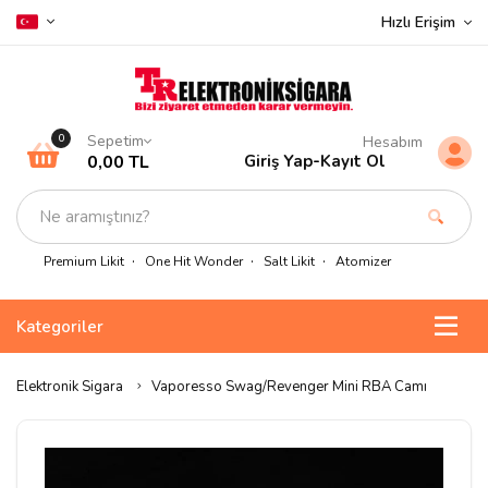
Hızlı Erişim
Sepetim
0
Hesabım
0,00 TL
Giriş Yap
-
Kayıt Ol
Premium Likit
One Hit Wonder
Salt Likit
Atomizer
Kategoriler
Elektronik Sigara
Vaporesso Swag/Revenger Mini RBA Camı