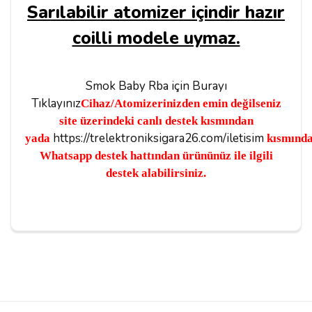
Sarılabilir atomizer içindir hazır
coilli modele uymaz.
Smok Baby Rba için Burayı
Tıklayınız
Cihaz/Atomizerinizden emin değilseniz
site üzerindeki canlı destek kısmından
https://trelektroniksigara26.com/iletisim
yada
kısmında
Whatsapp destek hattından ürününüz ile ilgili
destek alabilirsiniz.
Yorumlar
Derya
01/08/2023