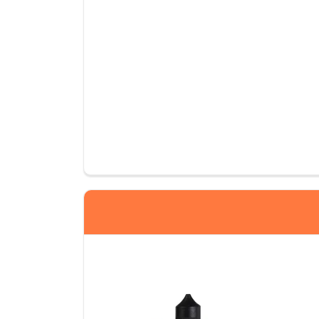
Yorumlar
Berkay K***
12 mg aldım. İçimi gayet güzel. Boğaz vurumu y