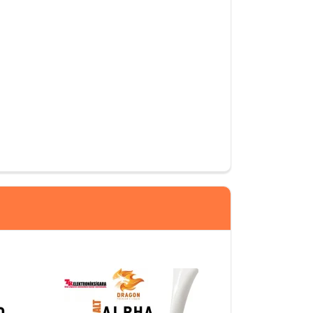
08/05/2021
 bir likit tavsiye ederim.