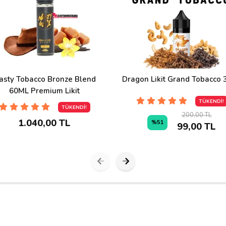
asty Tobacco Bronze Blend
Dragon Likit Grand Tobacco 
60ML Premium Likit
TÜKENDİ!
TÜKENDİ!
200,00 TL
1.040,00 TL
%51
99,00 TL