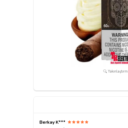
Yakınlaştırma
Berkay K***