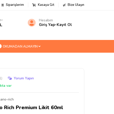
Siparişlerim
Kasaya Git
Bize Ulaşın
m
Hesabım
TL
Giriş Yap
-
Kayıt Ol
OKUMADAN ALMAYIN
1)
Yorum Yapın
kta var
ano-rich
 Rich Premium Likit 60ml