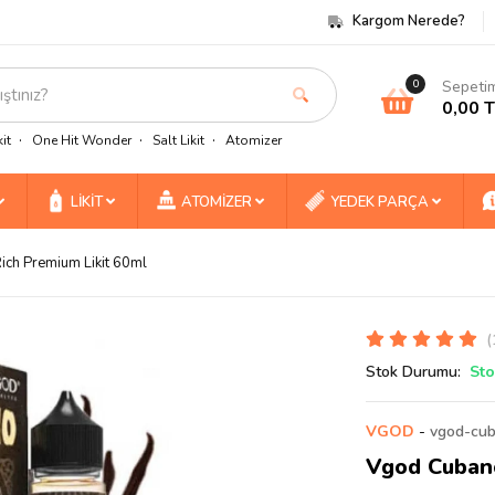
Kargom Nerede?
Sepeti
0
0,00 
it
One Hit Wonder
Salt Likit
Atomizer
LİKİT
ATOMİZER
YEDEK PARÇA
ch Premium Likit 60ml
(
Stok Durumu:
Sto
VGOD
-
vgod-cub
Vgod Cubano