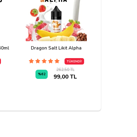
30ml
Dragon Salt Likit Alpha
Nasty Tobacco
30ML Pr
TÜKENDİ!
262,50 TL
%62
99,00 TL
%9