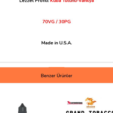
Lezzet Profili:
Küba Tütünü-Vanilya
70VG / 30PG
Made in U.S.A.
Benzer Ürünler
erinde. Duman performansı oldukça iyi mtl içimde. Kesinlikle baymayacak