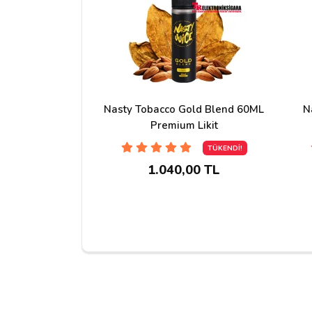
Yorum Yapın
Adınız
Nasty Tobacco Gold Blend 60ML
N
Premium Likit
Yorumunuz*
TÜKENDİ!
1.040,00 TL