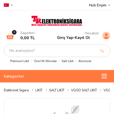
Hızlı Erişim
Sepetim
0
Hesabım
0,00 TL
Giriş Yap
-
Kayıt Ol
Premium Likit
One Hit Wonder
Salt Likit
Atomizer
Kategoriler
Elektronik Sigara
LİKİT
SALT LİKİT
VGOD SALT LİKİT
VGOD C