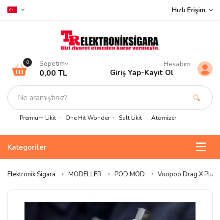
Hızlı Erişim
Sepetim
0
Hesabım
0,00 TL
Giriş Yap
-
Kayıt Ol
Premium Likit
One Hit Wonder
Salt Likit
Atomizer
Kategoriler
Elektronik Sigara
MODELLER
POD MOD
Voopoo Drag X Plus 1