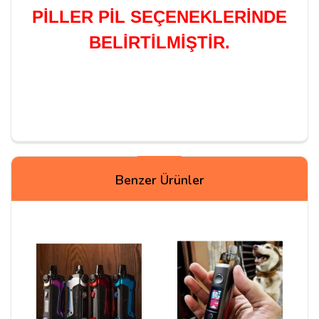
PİLLER PİL SEÇENEKLERİNDE
BELİRTİLMİŞTİR.
Yorumlar
Benzer Ürünler
Hamza
20/12/2021
Normal de böyle aldığım ürünlere yorum falan
yapmakla uğraşmam arkadaşlar ancak bu site baya iyi
yapıyor işini hafta sonunu saymayın 1 günde kargom
geldi bin küsur civarı alışveriş yaptım güvensizliğim de
vardı aslında bu yüzden kapıda ödemeli aldım ama