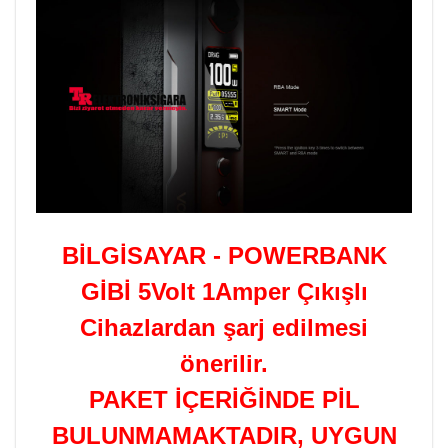
BİLGİSAYAR - POWERBANK
GİBİ 5Volt 1Amper Çıkışlı
Cihazlardan şarj edilmesi
önerilir.
PAKET İÇERİĞİNDE PİL
BULUNMAMAKTADIR, UYGUN