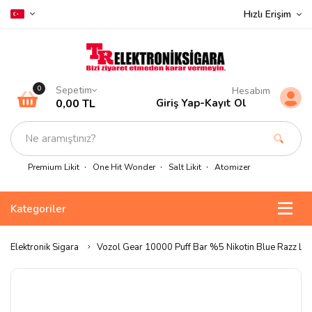
Hızlı Erişim
Sepetim
0
Hesabım
0,00 TL
Giriş Yap
-
Kayıt Ol
Premium Likit
One Hit Wonder
Salt Likit
Atomizer
Kategoriler
Elektronik Sigara
Vozol Gear 10000 Puff Bar %5 Nikotin Blue Razz L