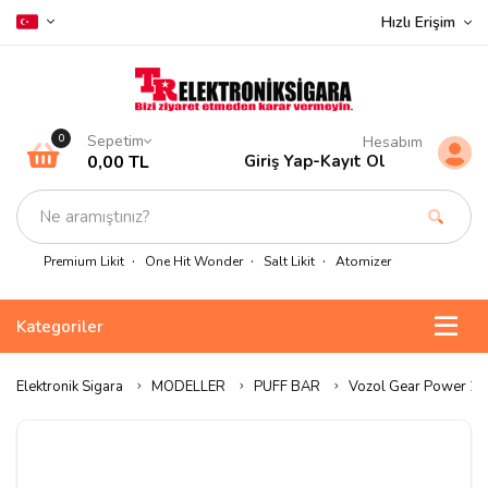
Hızlı Erişim
Sepetim
0
Hesabım
0,00 TL
Giriş Yap
-
Kayıt Ol
Premium Likit
One Hit Wonder
Salt Likit
Atomizer
Kategoriler
Elektronik Sigara
MODELLER
PUFF BAR
Vozol Gear Power 200