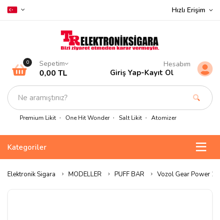
Hızlı Erişim
Sepetim
0
Hesabım
0,00 TL
Giriş Yap
-
Kayıt Ol
Premium Likit
One Hit Wonder
Salt Likit
Atomizer
Kategoriler
Elektronik Sigara
MODELLER
PUFF BAR
Vozol Gear Power 200