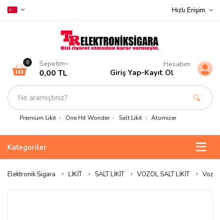
Hızlı Erişim
Sepetim
0
Hesabım
0,00 TL
Giriş Yap
-
Kayıt Ol
Premium Likit
One Hit Wonder
Salt Likit
Atomizer
Kategoriler
Elektronik Sigara
LİKİT
SALT LİKİT
VOZOL SALT LİKİT
Vozol 