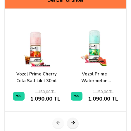
Yorum Yapın
Adınız
Yorumunuz*
Vozol Prime Cherry
Vozol Prime
Cola Salt Likit 30ml
Watermelon
Bubblegum Salt Likit
1.150,00 TL
1.150,00 TL
30ml
%5
%5
1.090,00 TL
1.090,00 TL