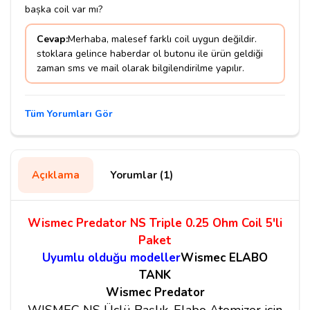
bașka coil var mı?
Cevap:
Merhaba, malesef farklı coil uygun değildir.
stoklara gelince haberdar ol butonu ile ürün geldiği
zaman sms ve mail olarak bilgilendirilme yapılır.
Tüm Yorumları Gör
Açıklama
Yorumlar (1)
Wismec Predator NS Triple 0.25 Ohm Coil 5'li
Paket
Uyumlu olduğu modeller
Wismec ELABO
TANK
Wismec Predator
WISMEC NS Üçlü Başlık, Elabo Atomizer için