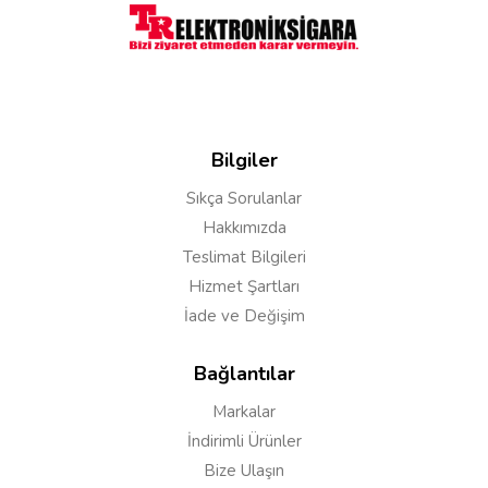
Hocam ne zaman stokta olur ya da elabo tank için
uyumlu bașka coil var mı?
Cevap:
Merhaba, malesef farklı coil uygun
değildir. stoklara gelince haberdar ol butonu ile
Bilgiler
ürün geldiği zaman sms ve mail olarak
bilgilendirilme yapılır.
Sıkça Sorulanlar
Hakkımızda
Teslimat Bilgileri
Hizmet Şartları
Yorum Yapın
İade ve Değişim
Adınız
Bağlantılar
Markalar
İndirimli Ürünler
Yorumunuz*
Bize Ulaşın