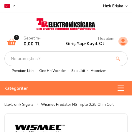
Hızlı Erişim
Sepetim
0
Hesabım
0,00 TL
Giriş Yap
-
Kayıt Ol
Premium Likit
One Hit Wonder
Salt Likit
Atomizer
Kategoriler
Elektronik Sigara
Wismec Predator NS Triple 0.25 Ohm Coil