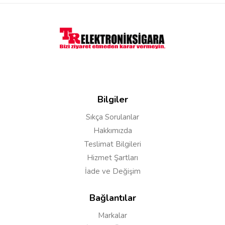
gökhan a***
14/07/2021
swag 2 ile uyumlu mudur ?
Cevap:
Merhabalar, swag 2 ye 25 mm e kadar
atomizer başlıkları takılabiliyor. Troll rta
atomizerin çapı 24 mm dir ve uyacaktır.
Bilgiler
Sıkça Sorulanlar
Hakkımızda
Kadir
18/03/2020
Teslimat Bilgileri
Likit akıtımı yapıyor bilgi verebilirmisnz
Hizmet Şartları
İade ve Değişim
Bağlantılar
Cevap:
Merhaba, Troll rta oldukça zor akıtma
yapacak bir ürün. rta atomizerde akıtma olması
Markalar