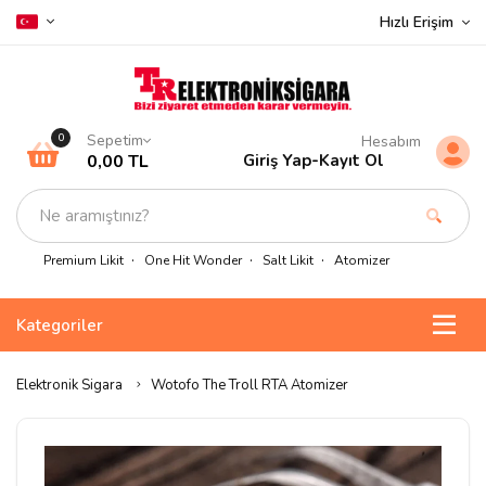
Hızlı Erişim
Sepetim
0
Hesabım
0,00 TL
Giriş Yap
-
Kayıt Ol
Premium Likit
One Hit Wonder
Salt Likit
Atomizer
Kategoriler
Elektronik Sigara
Wotofo The Troll RTA Atomizer