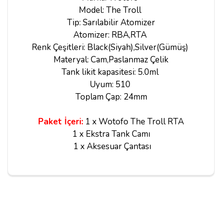
Model: The Troll
Tip: Sarılabilir Atomizer
Atomizer: RBA,RTA
Renk Çeşitleri: Black(Siyah),Silver(Gümüş)
Materyal: Cam,Paslanmaz Çelik
Tank likit kapasitesi: 5.0ml
Uyum: 510
Toplam Çap: 24mm
Paket İçeri:
1 x Wotofo The Troll RTA
1 x Ekstra Tank Camı
1 x Aksesuar Çantası
Yorumlar