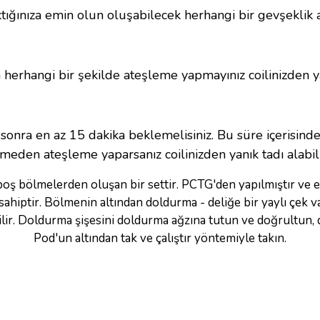
ıktığınıza emin olun oluşabilecek herhangi bir gevşekli
n herhangi bir şekilde ateşleme yapmayınız coilinizden y
sonra en az 15 dakika beklemelisiniz. Bu süre içerisind
meden ateşleme yaparsanız coilinizden yanık tadı alabilir
oş bölmelerden oluşan bir settir. PCTG'den yapılmıştır ve e
hiptir. Bölmenin altından doldurma - deliğe bir yaylı çek val
bilir. Doldurma şişesini doldurma ağzına tutun ve doğrultun,
Pod'un altından tak ve çalıştır yöntemiyle takın.