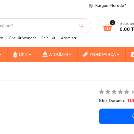
Kargom Nerede?
Sepeti
0
0,00 
it
One Hit Wonder
Salt Likit
Atomizer
LİKİT
ATOMİZER
YEDEK PARÇA
(
Stok Durumu:
TÜ