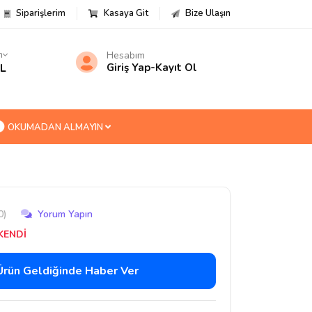
Siparişlerim
Kasaya Git
Bize Ulaşın
m
Hesabım
TL
Giriş Yap
-
Kayıt Ol
OKUMADAN ALMAYIN
0)
Yorum Yapın
KENDİ
Ürün Geldiğinde Haber Ver