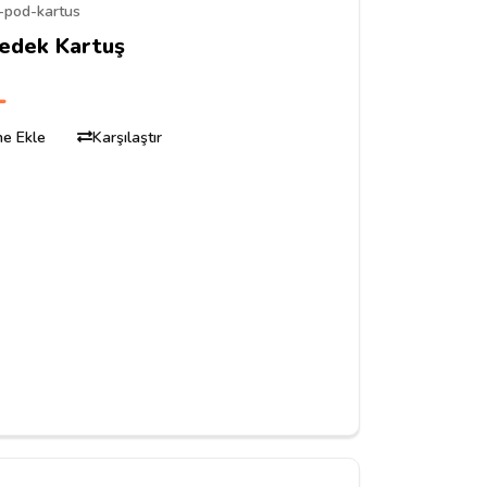
-pod-kartus
edek Kartuş
L
ine Ekle
Karşılaştır