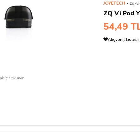
JOYETECH
-
zq-vi
ZQ Vi Pod Y
54,49 T
Alışveriş Listes
k için tıklayın