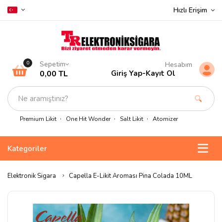
Hızlı Erişim
Sepetim
0
Hesabım
0,00 TL
Giriş Yap
-
Kayıt Ol
Premium Likit
One Hit Wonder
Salt Likit
Atomizer
Kategoriler
Elektronik Sigara
Capella E-Likit Aroması Pina Colada 10ML