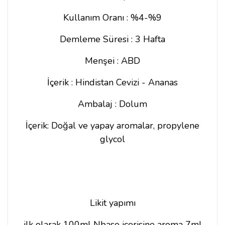
Kullanım Oranı : %4-%9
Demleme Süresi : 3 Hafta
Menşei : ABD
İçerik : Hindistan Cevizi - Ananas
Ambalaj : Dolum
İçerik: Doğal ve yapay aromalar, propylene
glycol
Likit yapımı
ilk olarak 100ml Nbase içerisine aroma 7ml