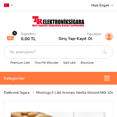
Hızlı Erişim
Sepetim
0
Hesabım
0,00 TL
Giriş Yap
-
Kayıt Ol
Premium Likit
One Hit Wonder
Salt Likit
Atomizer
Kategoriler
Elektronik Sigara
Mixology E-Likit Aroması Vanilla Almond Milk 10ml