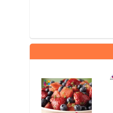
Yorum Yapın
Adınız
Yorumunuz*