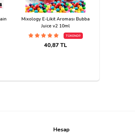
ain
Mixology E-Likit Aroması Bubba
Mixology E-Li
Juice v2 10ml
Dragon's
TÜKENDİ!
40,87 TL
40,
Hesap