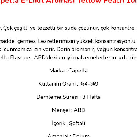
pella E-Likit Aroması Yellow Peach 1
r.
Çok çeşitli ve lezzetli bir suda çözünür, çok konsantre, 
 madde içermez. Lezzetlerimizin yüksek konsantrasyonlu 
i sunmamıza izin verir. Derin aromanın, yoğun konsantrasy
lla Flavours, ABD'deki en iyi malzemelerle gururla üret
Marka : Capella
Kullanım Oranı : %4-%9
Demleme Süresi : 3 Hafta
Menşei : ABD
İçerik : Şeftali
Ambalaj : Dolum