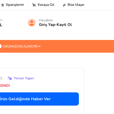
Siparişlerim
Kasaya Git
Bize Ulaşın
m
Hesabım
TL
Giriş Yap
-
Kayıt Ol
OKUMADAN ALMAYIN
0)
Yorum Yapın
KENDİ
Ürün Geldiğinde Haber Ver