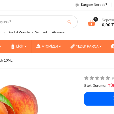
Kargom Nerede?
Sepeti
0
0,00 
it
One Hit Wonder
Salt Likit
Atomizer
LİKİT
ATOMİZER
YEDEK PARÇA
ach 10ML
(
Stok Durumu:
TÜ