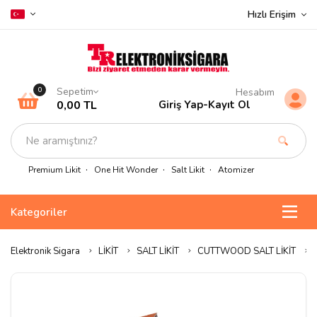
Hızlı Erişim
Sepetim
0
Hesabım
0,00 TL
Giriş Yap
-
Kayıt Ol
Premium Likit
One Hit Wonder
Salt Likit
Atomizer
Kategoriler
Elektronik Sigara
LİKİT
SALT LİKİT
CUTTWOOD SALT LİKİT