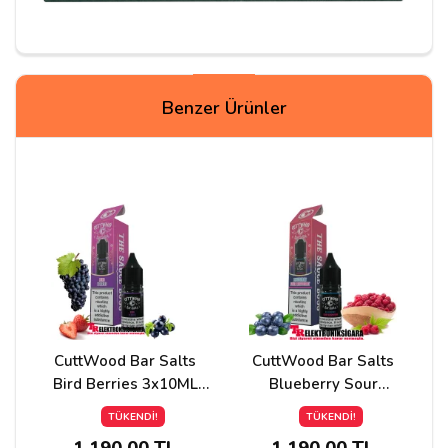
Yorum Yapın
Benzer Ürünler
Adınız
Yorumunuz*
CuttWood Bar Salts
CuttWood Bar Salts
Bird Berries 3x10ML
Blueberry Sour
Premium Likit
Raspberry 3x10ML
TÜKENDİ!
TÜKENDİ!
Premium Likit