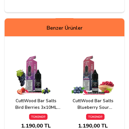
Yorum Yapın
Benzer Ürünler
Adınız
Yorumunuz*
CuttWood Bar Salts
CuttWood Bar Salts
Bird Berries 3x10ML
Blueberry Sour
Premium Likit
Raspberry 3x10ML
TÜKENDİ!
TÜKENDİ!
Premium Likit
1.190,00 TL
1.190,00 TL