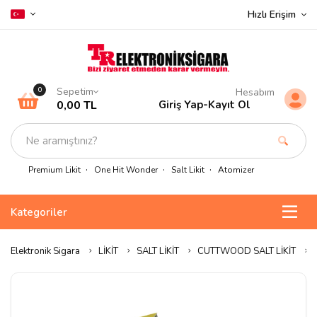
Hızlı Erişim
Sepetim
0
Hesabım
0,00 TL
Giriş Yap
-
Kayıt Ol
Premium Likit
One Hit Wonder
Salt Likit
Atomizer
Kategoriler
Elektronik Sigara
LİKİT
SALT LİKİT
CUTTWOOD SALT LİKİT