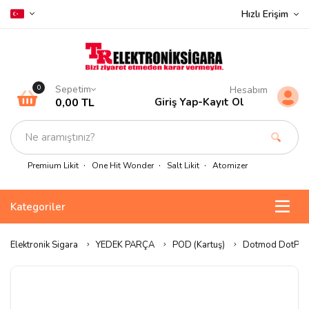
Hızlı Erişim
Sepetim
0
Hesabım
0,00 TL
Giriş Yap
-
Kayıt Ol
Premium Likit
One Hit Wonder
Salt Likit
Atomizer
Kategoriler
Elektronik Sigara
YEDEK PARÇA
POD (Kartuş)
Dotmod DotPod P