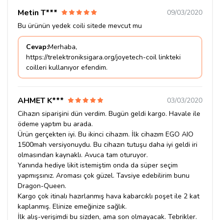
Metin T***
09/03/2020
Bu ürünün yedek coili sitede mevcut mu
Cevap:
Merhaba,
https://trelektroniksigara.org/joyetech-coil linkteki
coilleri kullanıyor efendim.
AHMET K***
03/03/2020
Cihazın siparişini dün verdim. Bugün geldi kargo. Havale ile
ödeme yaptım bu arada.
Ürün gerçekten iyi. Bu ikinci cihazım. İlk cihazım EGO AIO
1500mah versiyonuydu. Bu cihazın tutuşu daha iyi geldi iri
olmasından kaynaklı. Avuca tam oturuyor.
Yanında hediye likit istemiştim onda da süper seçim
yapmışsınız. Aroması çok güzel. Tavsiye edebilirim bunu
Dragon-Queen.
Kargo çok itinalı hazırlanmış hava kabarcıklı poşet ile 2 kat
kaplanmış. Elinize emeğinize sağlık.
İlk alış-verişimdi bu sizden, ama son olmayacak. Tebrikler.