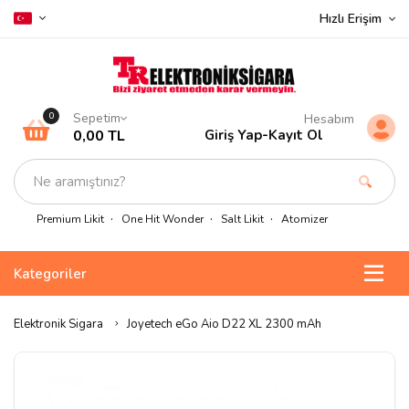
Hızlı Erişim
Sepetim
0
Hesabım
0,00 TL
Giriş Yap
-
Kayıt Ol
Premium Likit
One Hit Wonder
Salt Likit
Atomizer
Kategoriler
Elektronik Sigara
Joyetech eGo Aio D22 XL 2300 mAh