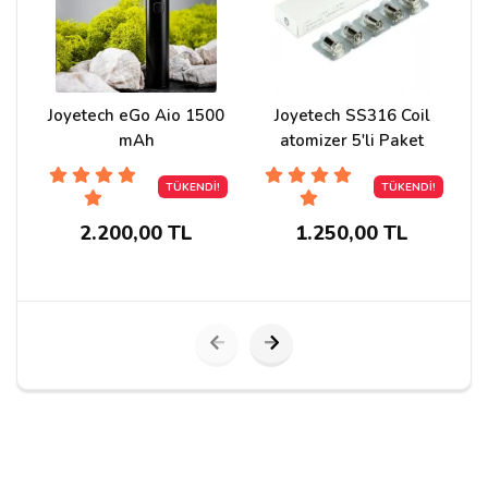
Cevap:
Merhaba,
https://trelektroniksigara.org/joyetech-coil
linkteki
coilleri kullanıyor efendim.
Joyetech eGo Aio 1500
Joyetech SS316 Coil
mAh
atomizer 5'li Paket
AHMET K***
03/03/2020
TÜKENDİ!
TÜKENDİ!
Cihazın siparişini dün verdim. Bugün geldi kargo.
2.200,00 TL
1.250,00 TL
Havale ile ödeme yaptım bu arada.
Ürün gerçekten iyi. Bu ikinci cihazım. İlk cihazım EGO
AIO 1500mah versiyonuydu. Bu cihazın tutuşu daha iyi
geldi iri olmasından kaynaklı. Avuca tam oturuyor.
Yanında hediye likit istemiştim onda da süper seçim
yapmışsınız. Aroması çok güzel. Tavsiye edebilirim bunu
Dragon-Queen.
Kargo çok itinalı hazırlanmış hava kabarcıklı poşet ile 2
kat kaplanmış. Elinize emeğinize sağlık.
İlk alış-verişimdi bu sizden, ama son olmayacak.
Tebrikler.