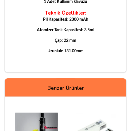
1 Adet Kullanım klavuzu
Teknik Özellikler:
Pil Kapasitesi: 2300 mAh
Atomizer Tank Kapasitesi: 3.5ml
Çap: 22 mm
Uzunluk: 131.00mm
Yorumlar
Benzer Ürünler
Metin T***
09/03/2020
Bu ürünün yedek coili sitede mevcut mu