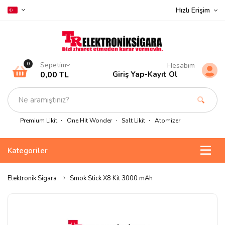
Hızlı Erişim
Sepetim
0
Hesabım
0,00 TL
Giriş Yap
-
Kayıt Ol
Premium Likit
One Hit Wonder
Salt Likit
Atomizer
Kategoriler
Elektronik Sigara
Smok Stick X8 Kit 3000 mAh