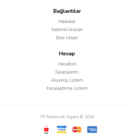
site üzerinden takip edebilirsiniz.
Bağlantılar
Markalar
Erhan K***
25/05/2019
İndirimli Ürünler
Ürün bugün elime ulaştı tat ve buhar olarak çok iyi bir
Bize Ulaşın
performansı var tavsiye ederim.
Hesap
Hesabım
Samet k***
10/02/2019
Siparişlerim
Alışveriş Listem
Merhaba ilk defa alip kullanmayi dusunuyorum. Hava
Karşılaştırma Listem
kanali altta olanlarda sizdirma oluyor demissiniz bi
cevapta. Bu x8 modeli, prince den daha mi iyi veya
daha mi yeni hangisini onerirsiniz. İkisi arasinda kaldim.
Stok ins gelir.
TR Elektronik Sigara © 2026