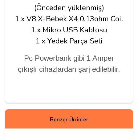
(Önceden yüklenmiş)
1 x V8 X-Bebek X4 0.13ohm Coil
1 x Mikro USB Kablosu
1 x Yedek Parça Seti
Pc Powerbank gibi 1 Amper
çıkışlı cihazlardan şa
rj edilebilir.
Yorumlar
Benzer Ürünler
Emre A***
01/11/2019