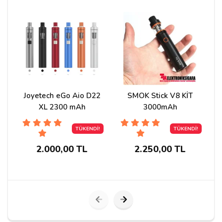
Stoğa gelecek mi? Gelirse almayı düşünüyorum.
Cevap:
Merhaba, ürün malesef tükenmiş durumda,
Ürün geldiğinde haber ver butonunu kullanırsanız
sms ve mail yolu ile bilgilendirme yapılır. ürünler
yurtdışından gelmektedir, malesef süre
Joyetech eGo Aio D22
SMOK Stick V8 KİT
belirtemiyoruz.
XL 2300 mAh
3000mAh
TÜKENDİ!
TÜKENDİ!
shd
06/08/2019
2.000,00 TL
2.250,00 TL
ne zaman stoga girer?
Cevap:
Merhaba, stoklara gelince haberdarol