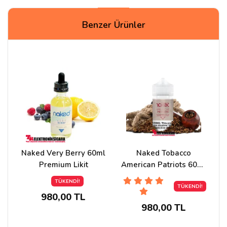
Yorumlar
Benzer Ürünler
M.FINDIK
30/10/2024
6mg stokta var mıdır ?
Cevap:
Merhaba seçenekte görünen değer güncel
stok alabilirsiniz
Naked Very Berry 60ml
Naked Tobacco
Premium Likit
American Patriots 60ml
Mustafa F***
22/03/2022
Premium Likit
TÜKENDİ!
TÜKENDİ!
Merhaba , Stokta var mı ?
980,00 TL
980,00 TL