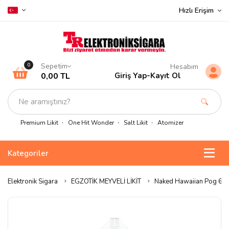
Hızlı Erişim
Sepetim
0
Hesabım
0,00 TL
Giriş Yap
-
Kayıt Ol
Premium Likit
One Hit Wonder
Salt Likit
Atomizer
Kategoriler
Elektronik Sigara
EGZOTİK MEYVELİ LİKİT
Naked Hawaiian Pog 60m