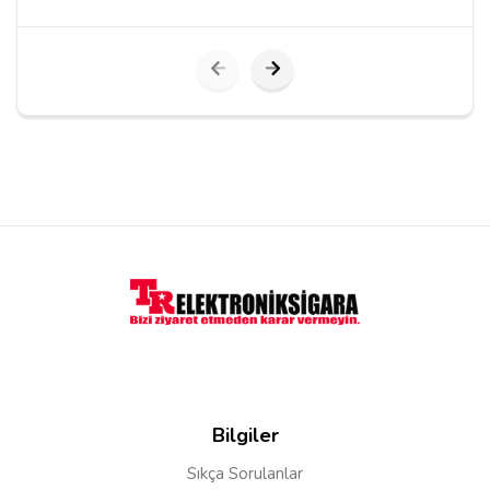
Cevap:
Merhaba tükendi yazmayan ürünler güncel
stoklar alabilirsiniz
Engin
16/12/2019
Ürün gayet başarılı bir birleşim olmuş hafif bir içimi var
boğaz vurumu gayet
Yorum Yapın
Adınız
Bilgiler
Sıkça Sorulanlar
Yorumunuz*