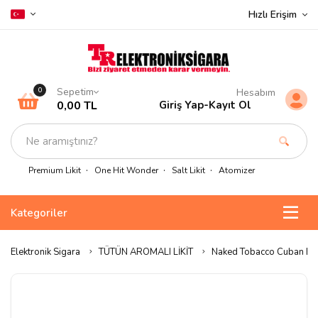
Hızlı Erişim
Sepetim
0
Hesabım
0,00 TL
Giriş Yap
-
Kayıt Ol
Premium Likit
One Hit Wonder
Salt Likit
Atomizer
Kategoriler
Elektronik Sigara
TÜTÜN AROMALI LİKİT
Naked Tobacco Cuban Ble