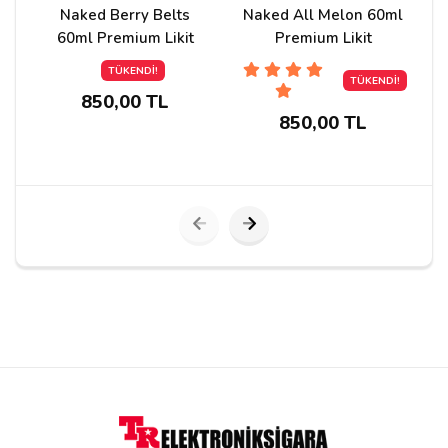
Naked Berry Belts
Naked All Melon 60ml
N
Adınız
60ml Premium Likit
Premium Likit
TÜKENDİ!
TÜKENDİ!
850,00 TL
Yorumunuz*
850,00 TL