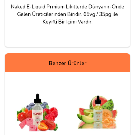
Naked E-Liquid Prmium Likitlerde Dünyanın Önde
Gelen Üreticilerinden Biridir. 65vg / 35pg ile
Keyifli Bir İçimi Vardır.
Yorumlar
Benzer Ürünler
Kemal G***
31/08/2018
İçtiğim en iyi tütün aromalı likit
Yorum Yapın