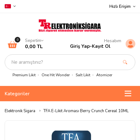
Hızlı Erişim
Sepetim
0
Hesabım
0,00 TL
Giriş Yap
-
Kayıt Ol
Premium Likit
One Hit Wonder
Salt Likit
Atomizer
Kategoriler
Elektronik Sigara
TFA E-Likit Aroması Berry Crunch Cereal 10ML