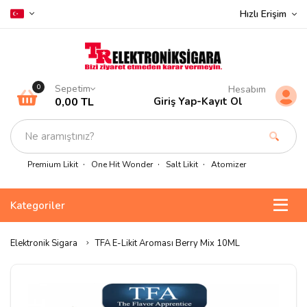
Hızlı Erişim
Sepetim
0
Hesabım
0,00 TL
Giriş Yap
-
Kayıt Ol
Premium Likit
One Hit Wonder
Salt Likit
Atomizer
Kategoriler
Elektronik Sigara
TFA E-Likit Aroması Berry Mix 10ML