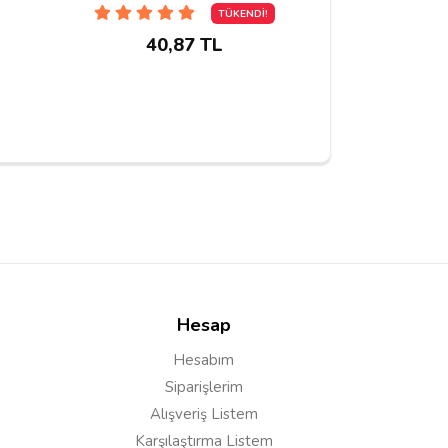
TÜKENDİ!
40,87 TL
40,
Hesap
Hesabım
Siparişlerim
Alışveriş Listem
Karşılaştırma Listem