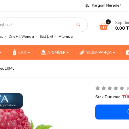
Kargom Nerede?
Sepeti
0
0,00 
it
One Hit Wonder
Salt Likit
Atomizer
LİKİT
ATOMİZER
YEDEK PARÇA
eet 10ML
(
Stok Durumu:
TÜ