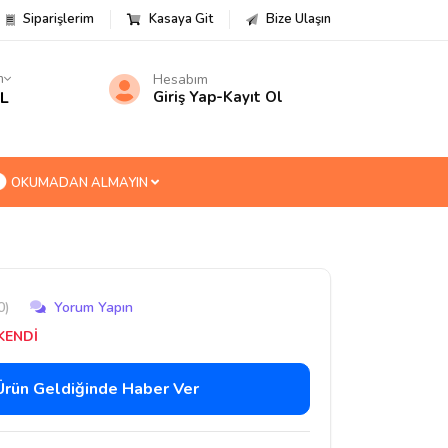
Siparişlerim
Kasaya Git
Bize Ulaşın
m
Hesabım
TL
Giriş Yap
-
Kayıt Ol
OKUMADAN ALMAYIN
0)
Yorum Yapın
KENDİ
Ürün Geldiğinde Haber Ver