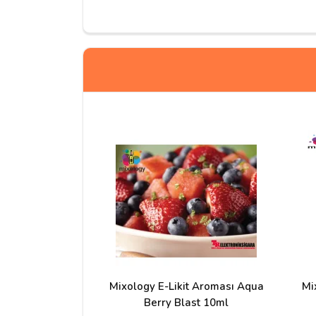
Yorum Yapın
Adınız
Yorumunuz*
Mixology E-Likit Aroması Aqua
Mi
Berry Blast 10ml