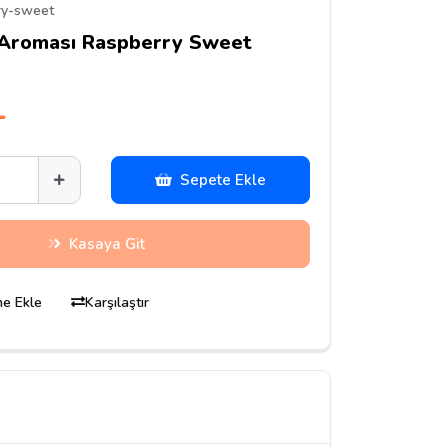
ry-sweet
 Aroması Raspberry Sweet
L
Sepete Ekle
Kasaya Git
ine Ekle
Karşılaştır