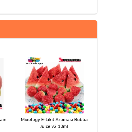
ain
Mixology E-Likit Aroması Bubba
Mixology E-Li
Juice v2 10ml
Dragon's