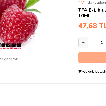
TFA
-
tfa-raspber
TFA E-Likit
10ML
47,68 T
k için tıklayın
Alışveriş Listes